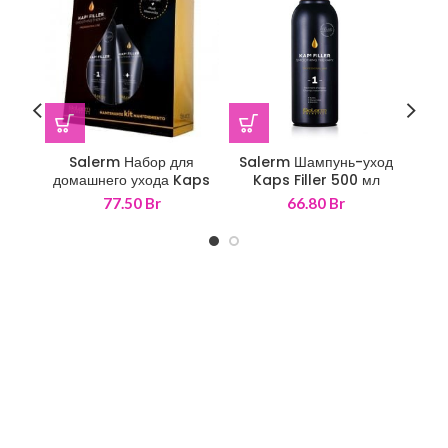
Salerm Набор для
Salerm Шампунь-уход
домашнего ухода Kaps
Kaps Filler 500 мл
Под
Filler 500+200 мл
K
77.50
Br
66.80
Br