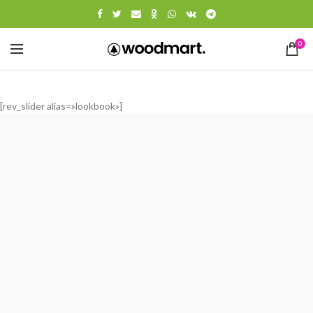
0
[rev_slider alias=»lookbook»]