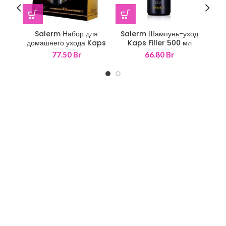
Salerm Набор для
Salerm Шампунь-уход
домашнего ухода Kaps
Kaps Filler 500 мл
Под
Filler 500+200 мл
K
77.50
Br
66.80
Br