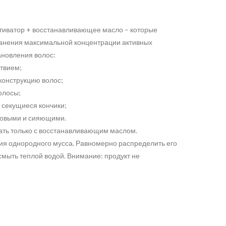
ктиватор + восстанавливающее масло – которые
анения максимальной концентрации активных
ановления волос:
твием;
еконструкцию волос;
олосы;
 секущиеся кончики;
оровыми и сияющими.
ать только с восстанавливающим маслом.
ия однородного мусса. Равномерно распределить его
 смыть теплой водой. Внимание: продукт не