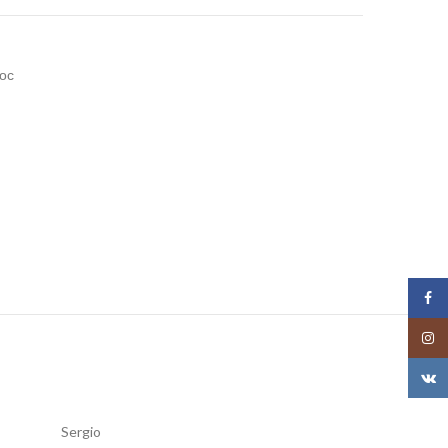
ос
Face
Insta
VK
Sergio