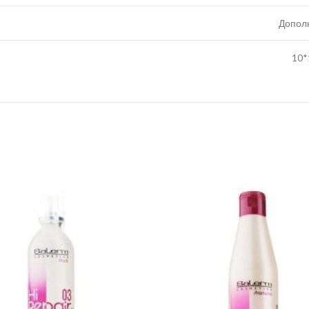
Допол
10*