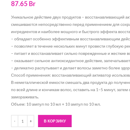
87.65
Br
Уникальное действие двух продуктов – восстанавливающий а
смешиваются непосредственно перед применением для сохр
ингредиентов и наиболее мощного и быстрого эффекта восст
– обладает особенно эффективным восстанавливающим дейс
– позволяет в течение нескольких минут провести глубокую р
– питает и восстанавливает сильно поврежденные и жесткие в
– оказывает сильное антиоксидантное действие, запечатывает
– деликатно распутывает и делает волосы заметно более зд
Способ применения: восстанавливающий активатор исользов
В неметаллической емкости смешать два продукта до получен
по всей длине и кончикам волос, оставить на 1–5 минут, затем
замораживать.
Объем: 10 ампул по 10 мл + 10 ампул по 10 мл.
Количество
В КОРЗИНУ