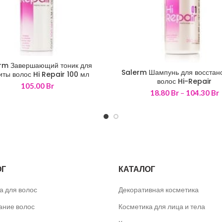
rm Завершающий тоник для
Salerm Шампунь для восстан
иты волос Hi Repair 100 мл
50 мл
250 мл
1000 м
волос Hi-Repair
105.00
Br
18.80
Br
–
104.30
Br
ц
1
ОГ
КАТАЛОГ
а для волос
Декоративная косметика
ние волос
Косметика для лица и тела