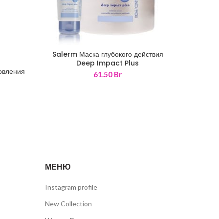
Salerm Маска глубокого действия
Salerm
2
Deep Impact Plus
овления
л
61.50
Br
Диапазон
ен:
8.80 Br
–
104.30 Br
МЕНЮ
Instagram profile
New Collection