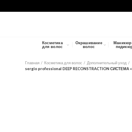
Косметика
Окрашивание
Маникюр
для волос
волос
педикю
Главная
Косметика для волос
Дополнительный уход
sergio professional DEEP RECONSTRACTION СИСТЕМА