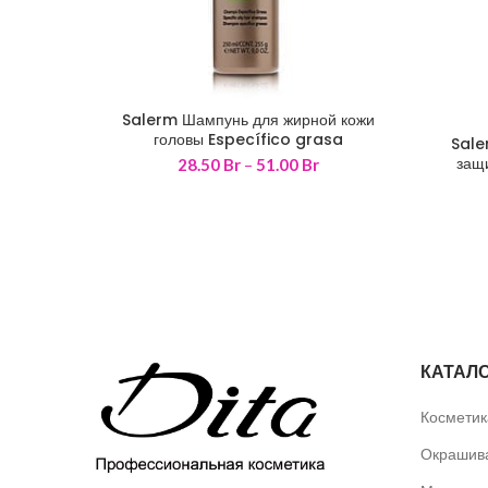
Salerm Шампунь для жирной кожи
250 мл
500 мл
головы Específico grasa
Sale
защ
Диапазон
28.50
Br
–
51.00
Br
цен:
28.50 Br
–
51.00 Br
КАТАЛ
Косметик
Окрашива